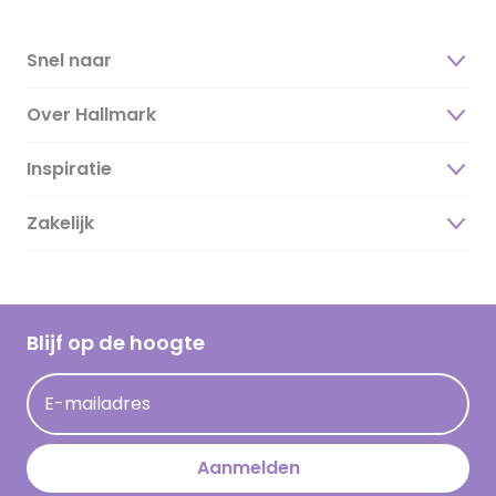
Snel naar
Over Hallmark
Inspiratie
Over ons
Duurzaamheid
Zakelijk
Magazine
Vacatures
Inspiratieteksten
Inloggen retailer
Werken bij Hallmark
Cadeau inspiratie
Hallmark Kaartclub
Blijf op de hoogte
Kaartinspiratie
Acties
E-mailadres
Persberichten
Hallmark en Kinderpostzegels
Aanmelden