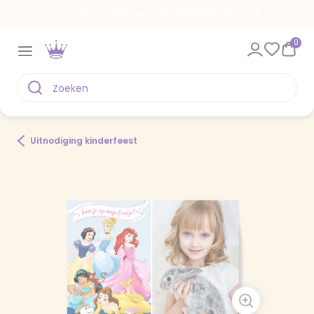
Voor 22.00 uur besteld, vandaag verstuurd
0
Uitnodiging kinderfeest