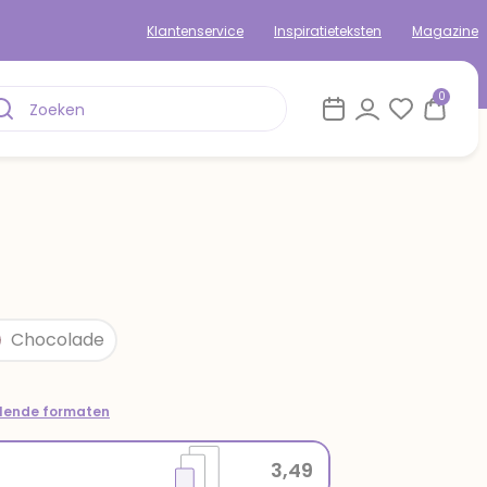
Klantenservice
Inspiratieteksten
Magazine
0
Chocolade
llende formaten
3,49