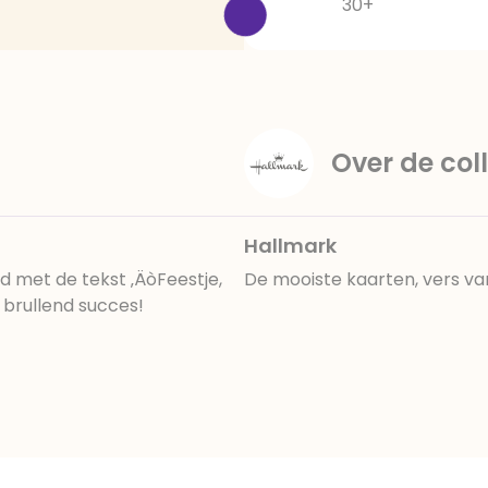
30+
Over de coll
Hallmark
d met de tekst ‚ÄòFeestje,
De mooiste kaarten, vers va
n brullend succes!