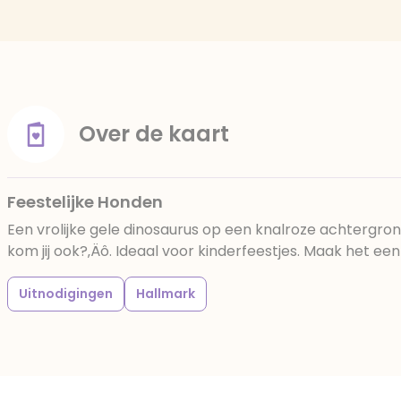
Over de kaart
Feestelijke Honden
Een vrolijke gele dinosaurus op een knalroze achtergron
kom jij ook?‚Äô. Ideaal voor kinderfeestjes. Maak het ee
Uitnodigingen
Hallmark