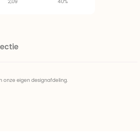
2,09
40%
ectie
n onze eigen designafdeling.