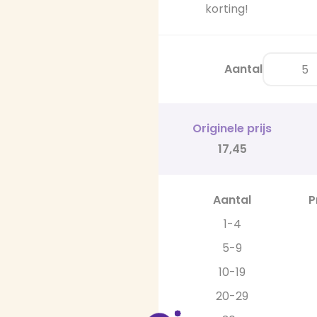
korting!
Aantal
Originele prijs
17,45
Aantal
P
1-4
5-9
10-19
20-29