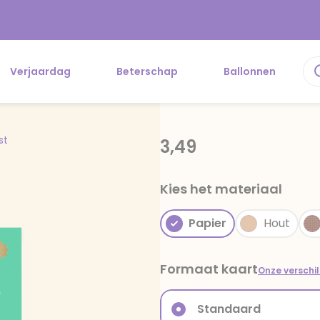
Verjaardag
Beterschap
Ballonnen
st
3,49
Kies het materiaal
Papier
Hout
Formaat kaart
Onze verschi
Standaard