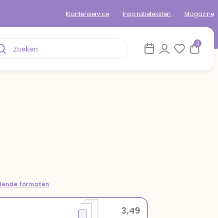
Klantenservice
Inspiratieteksten
Magazine
0
llende formaten
3,49