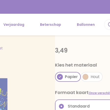
Verjaardag
Beterschap
Ballonnen
st
3,49
Kies het materiaal
Papier
Hout
Formaat kaart
Onze verschi
Standaard