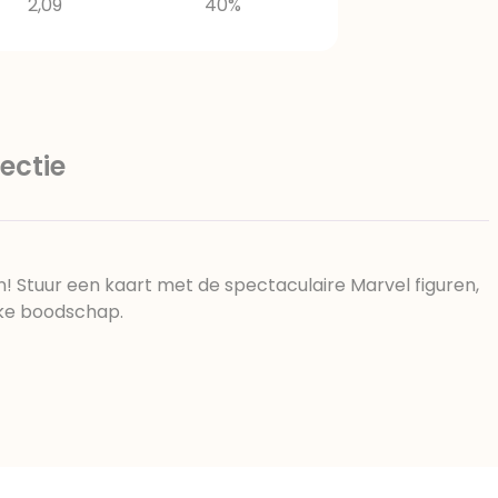
2,09
40%
ectie
! Stuur een kaart met de spectaculaire Marvel figuren,
jke boodschap.