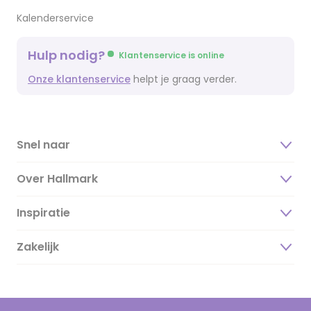
Kalenderservice
Hulp nodig?
Klantenservice is online
Onze klantenservice
helpt je graag verder.
Snel naar
Over Hallmark
Inspiratie
Over ons
Duurzaamheid
Zakelijk
Magazine
Vacatures
Inspiratieteksten
Inloggen retailer
Werken bij Hallmark
Cadeau inspiratie