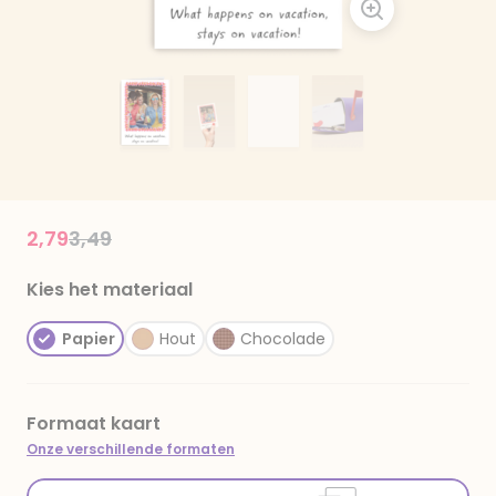
Price reduced from
to
2,79
3,49
Kies het materiaal
Papier
Hout
Chocolade
Formaat kaart
Onze verschillende formaten