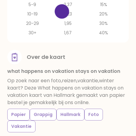
5-9
2,37
15%
10-19
2,23
20%
20-29
1,95
30%
30+
1,67
40%
Over de kaart
what happens on vakation stays on vakation
Op zoek naar een foto,reizen,vakantie,winter
kaart? Deze What happens on vakation stays on
vakation kaart van Hallmark gemaakt van papier
bestel je gemakkelijk bij ons online.
Papier
Grappig
Hallmark
Foto
Vakantie