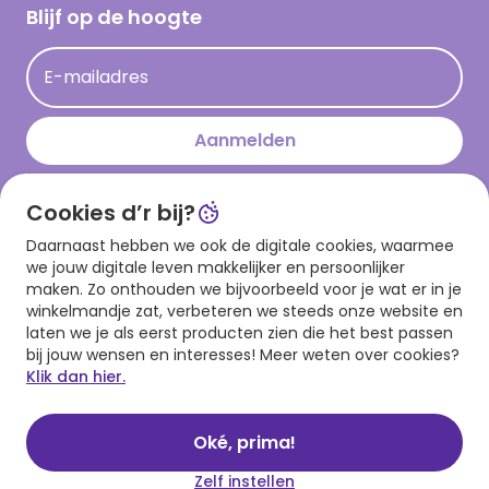
Hallmark Kaartclub
Blijf op de hoogte
Kaartinspiratie
Acties
E-mailadres
Persberichten
Hallmark en Kinderpostzegels
Aanmelden
Cookies d’r bij?
Download onze app
Daarnaast hebben we ook de digitale cookies, waarmee
we jouw digitale leven makkelijker en persoonlijker
maken. Zo onthouden we bijvoorbeeld voor je wat er in je
winkelmandje zat, verbeteren we steeds onze website en
laten we je als eerst producten zien die het best passen
bij jouw wensen en interesses! Meer weten over cookies?
Klik dan hier.
Algemene voorwaarden
Privacy statement
Cookies
© 1999 - 2025 Hallmark
Oké, prima!
Zelf instellen