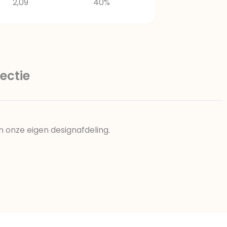
2,09
40%
ectie
n onze eigen designafdeling.