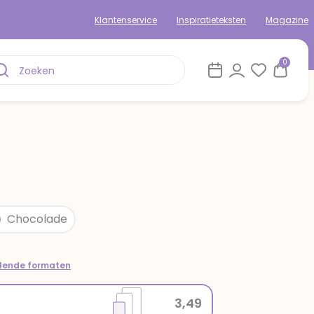
Klantenservice
Inspiratieteksten
Magazine
0
Chocolade
llende formaten
3,49