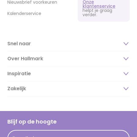
Onze
Nieuwsbrief voorkeuren
klantenservice
helpt je graag
Kalenderservice
verder.
Snel naar
Over Hallmark
Inspiratie
Over ons
Duurzaamheid
Zakelijk
Magazine
Vacatures
Inspiratieteksten
Inloggen retailer
Werken bij Hallmark
Cadeau inspiratie
Hallmark Kaartclub
Blijf op de hoogte
Kaartinspiratie
Acties