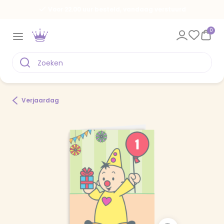
Voor 22.00 uur besteld, vandaag verstuurd
0
Verjaardag