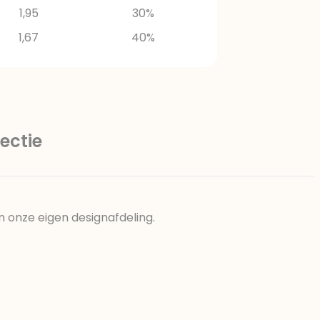
1,95
30%
1,67
40%
ectie
n onze eigen designafdeling.