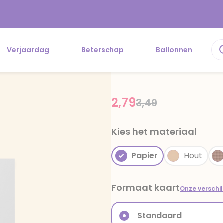
Verjaardag
Beterschap
Ballonnen
2,79
Price reduced fr
to
3,49
Kies het materiaal
Papier
Hout
Formaat kaart
Onze verschi
Standaard