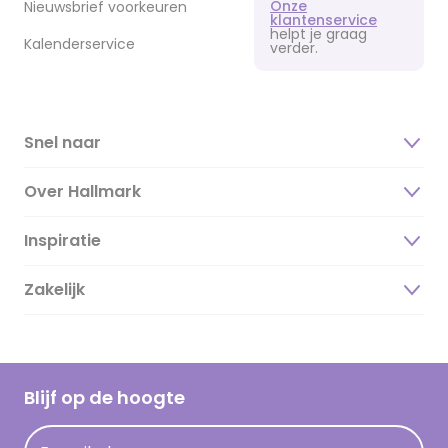
Onze
Nieuwsbrief voorkeuren
klantenservice
helpt je graag
Kalenderservice
verder.
Snel naar
Over Hallmark
Inspiratie
Over ons
Duurzaamheid
Zakelijk
Magazine
Vacatures
Inspiratieteksten
Inloggen retailer
Werken bij Hallmark
Cadeau inspiratie
Hallmark Kaartclub
Blijf op de hoogte
Kaartinspiratie
Acties