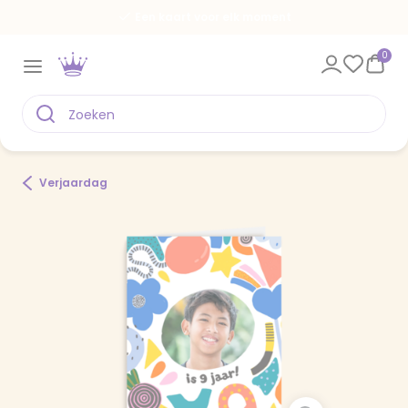
Een kaart voor elk moment
0
Verjaardag