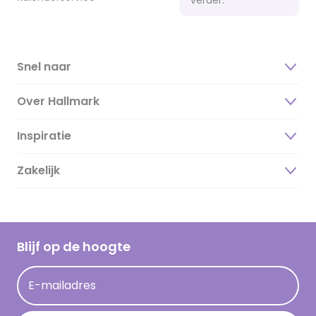
Snel naar
Over Hallmark
Inspiratie
Over ons
Duurzaamheid
Zakelijk
Magazine
Vacatures
Inspiratieteksten
Inloggen retailer
Werken bij Hallmark
Cadeau inspiratie
Hallmark Kaartclub
Blijf op de hoogte
Kaartinspiratie
Acties
E-mailadres
Persberichten