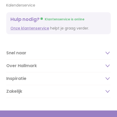
Kalenderservice
Hulp nodig?
Klantenservice is online
Onze klantenservice
helpt je graag verder.
Snel naar
Over Hallmark
Inspiratie
Over ons
Duurzaamheid
Zakelijk
Magazine
Vacatures
Inspiratieteksten
Inloggen retailer
Werken bij Hallmark
Cadeau inspiratie