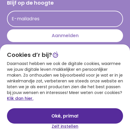
Hallmark Kaartclub
Blijf op de hoogte
Kaartinspiratie
Acties
E-mailadres
Persberichten
Hallmark en Kinderpostzegels
Aanmelden
Cookies d’r bij?
Download onze app
Daarnaast hebben we ook de digitale cookies, waarmee
we jouw digitale leven makkelijker en persoonlijker
maken. Zo onthouden we bijvoorbeeld voor je wat er in je
winkelmandje zat, verbeteren we steeds onze website en
laten we je als eerst producten zien die het best passen
bij jouw wensen en interesses! Meer weten over cookies?
Klik dan hier.
Algemene voorwaarden
Privacy statement
Cookies
© 1999 - 2025 Hallmark
Oké, prima!
Zelf instellen