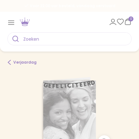
Voor 22.00 uur besteld, vandaag verstuurd
0
Verjaardag