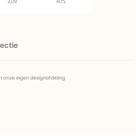
2,09
40%
ectie
n onze eigen designafdeling.