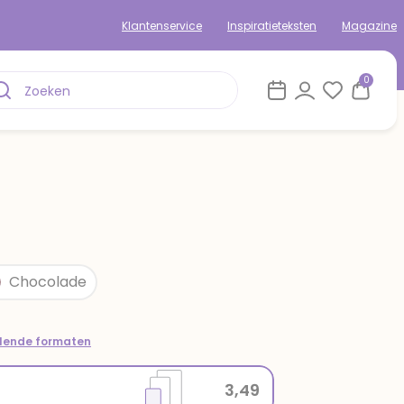
Klantenservice
Inspiratieteksten
Magazine
0
Chocolade
llende formaten
3,49