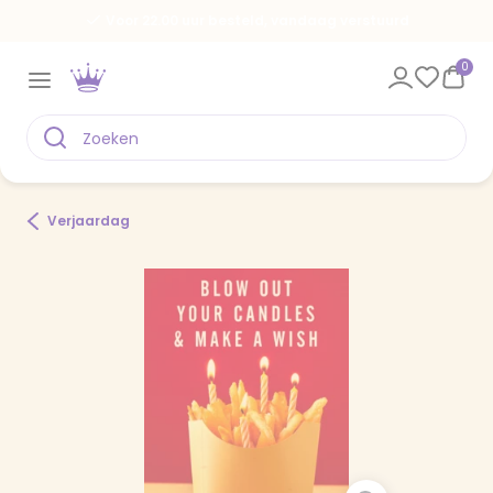
Voor 22.00 uur besteld, vandaag verstuurd
0
Verjaardag