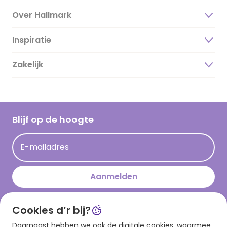
Over Hallmark
Inspiratie
Over ons
Duurzaamheid
Zakelijk
Magazine
Vacatures
Inspiratieteksten
Inloggen retailer
Werken bij Hallmark
Cadeau inspiratie
Hallmark Kaartclub
Blijf op de hoogte
Kaartinspiratie
Acties
E-mailadres
Persberichten
Hallmark en Kinderpostzegels
Aanmelden
Cookies d’r bij?
Download onze app
Daarnaast hebben we ook de digitale cookies, waarmee