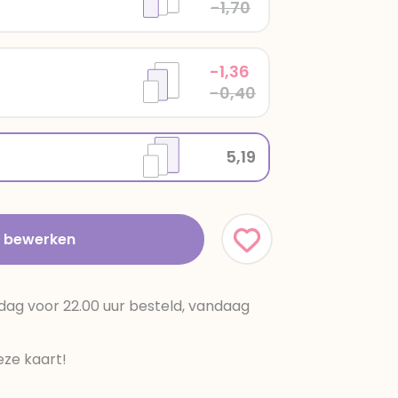
-1,70
-1,36
-0,40
5,19
t bewerken
dag voor 22.00 uur besteld, vandaag
ze kaart!