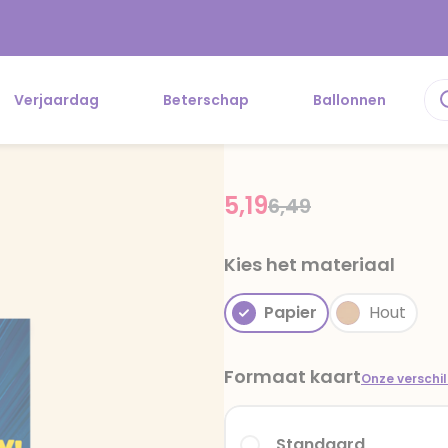
Verjaardag
Beterschap
Ballonnen
5,19
Price reduced fr
to
6,49
Kies het materiaal
Papier
Hout
Formaat kaart
Onze verschi
Standaard