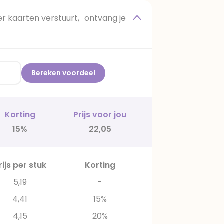
 kaarten verstuurt, ontvang je
Bereken voordeel
Korting
Prijs voor jou
15%
22,05
rijs per stuk
Korting
5,19
-
4,41
15%
4,15
20%