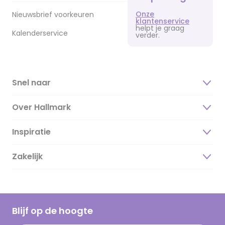
Onze
Nieuwsbrief voorkeuren
klantenservice
helpt je graag
Kalenderservice
verder.
Snel naar
Over Hallmark
Inspiratie
Over ons
Duurzaamheid
Zakelijk
Magazine
Vacatures
Inspiratieteksten
Inloggen retailer
Werken bij Hallmark
Cadeau inspiratie
Hallmark Kaartclub
Blijf op de hoogte
Kaartinspiratie