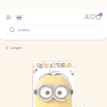
Voor 22.00 uur besteld, vandaag verstuurd
0
Jongen