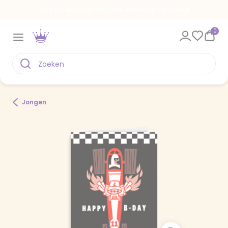
Voor 22.00 uur besteld, vandaag verstuurd
0
Jongen