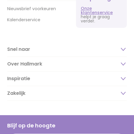
Onze
Nieuwsbrief voorkeuren
klantenservice
helpt je graag
Kalenderservice
verder.
Snel naar
Over Hallmark
Inspiratie
Over ons
Duurzaamheid
Zakelijk
Magazine
Vacatures
Inspiratieteksten
Inloggen retailer
Werken bij Hallmark
Cadeau inspiratie
Hallmark Kaartclub
Blijf op de hoogte
Kaartinspiratie