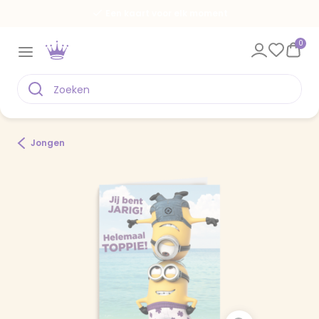
Een kaart voor elk moment
0
Jongen