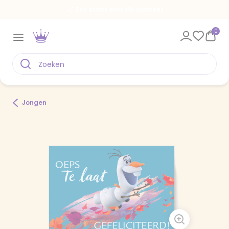
Een kaart voor elk moment
0
Jongen