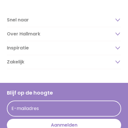
Snel naar
Over Hallmark
Inspiratie
Over ons
Duurzaamheid
Zakelijk
Magazine
Vacatures
Inspiratieteksten
Inloggen retailer
Werken bij Hallmark
Cadeau inspiratie
Hallmark Kaartclub
Blijf op de hoogte
Kaartinspiratie
Acties
E-mailadres
Persberichten
Hallmark en Kinderpostzegels
Aanmelden