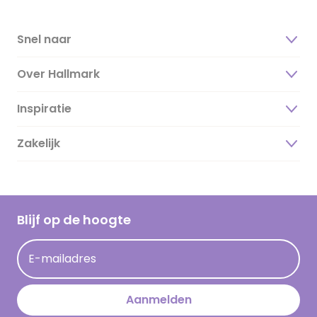
Snel naar
Over Hallmark
Inspiratie
Over ons
Duurzaamheid
Zakelijk
Magazine
Vacatures
Inspiratieteksten
Inloggen retailer
Werken bij Hallmark
Cadeau inspiratie
Hallmark Kaartclub
Blijf op de hoogte
Kaartinspiratie
Acties
E-mailadres
Persberichten
Hallmark en Kinderpostzegels
Aanmelden