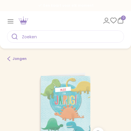
Een kaart voor elk moment
0
Jongen