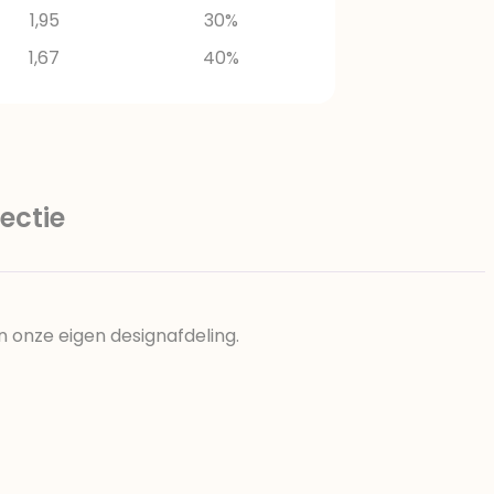
1,95
30%
1,67
40%
ectie
n onze eigen designafdeling.