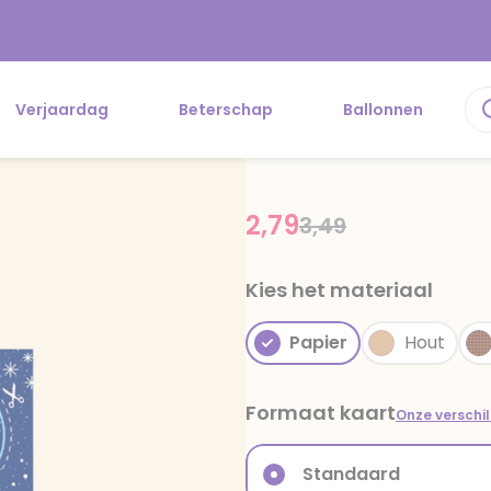
Verjaardag
Beterschap
Ballonnen
2,79
Price reduced fr
to
3,49
Kies het materiaal
Papier
Hout
Formaat kaart
Onze verschi
Standaard