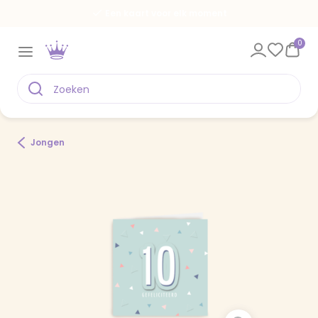
Een kaart voor elk moment
0
Jongen