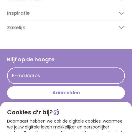
Inspiratie
Over ons
Duurzaamheid
Zakelijk
Magazine
Vacatures
Inspiratieteksten
Inloggen retailer
Werken bij Hallmark
Cadeau inspiratie
Hallmark Kaartclub
Blijf op de hoogte
Kaartinspiratie
Acties
E-mailadres
Persberichten
Hallmark en Kinderpostzegels
Aanmelden
Cookies d’r bij?
Download onze app
Daarnaast hebben we ook de digitale cookies, waarmee
we jouw digitale leven makkelijker en persoonlijker