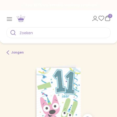
Voor 22.00 uur besteld, vandaag verstuurd
0
Jongen