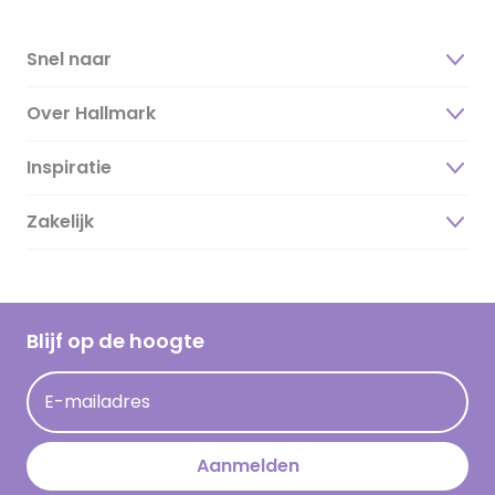
Snel naar
Over Hallmark
Inspiratie
Over ons
Duurzaamheid
Zakelijk
Magazine
Vacatures
Inspiratieteksten
Inloggen retailer
Werken bij Hallmark
Cadeau inspiratie
Hallmark Kaartclub
Blijf op de hoogte
Kaartinspiratie
Acties
E-mailadres
Persberichten
Hallmark en Kinderpostzegels
Aanmelden