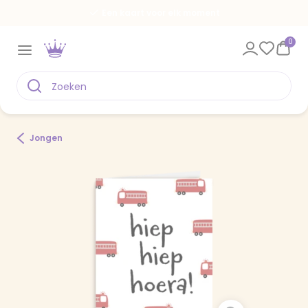
Een kaart voor elk moment
0
Jongen