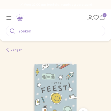
Voor 22.00 uur besteld, vandaag verstuurd
0
Jongen