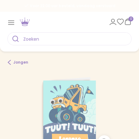
Voor 22.00 uur besteld, vandaag verstuurd
0
Jongen