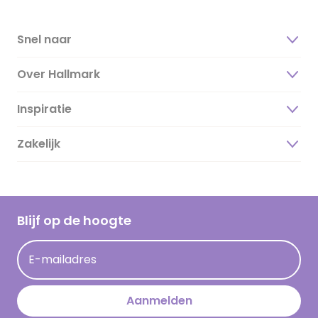
Snel naar
Over Hallmark
Inspiratie
Over ons
Duurzaamheid
Zakelijk
Magazine
Vacatures
Inspiratieteksten
Inloggen retailer
Werken bij Hallmark
Cadeau inspiratie
Hallmark Kaartclub
Blijf op de hoogte
Kaartinspiratie
Acties
E-mailadres
Persberichten
Hallmark en Kinderpostzegels
Aanmelden