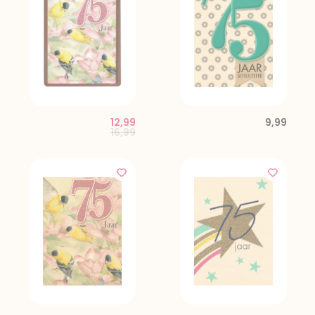
12,99
9,99
Price reduced from
to
16,99