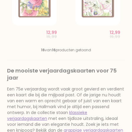
12,99
12,99
Price reduced from
to
Price red
to
16,99
16,99
16
van
16
producten getoond
De mooiste verjaardagskaarten voor 75
jaar
Een 75e verjaardag wordt vaak groot gevierd en verdient
een kaart die bij die mijlpaal past. Of de jarige nu houdt
van een warm en oprecht gebaar of juist van een kaart
met humor, bij Hallmark vind je altijd een passend
ontwerp. In de collectie staan
klassieke
verjaardagskaarten
met een tijdloze uitstraling, ideaal
voor iemand die van elegantie houdt. Zoek je iets met
een knipoog? Bekijk dan de
grappige verjaardagskaarten