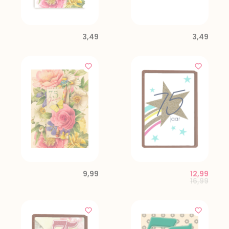
3,49
3,49
9,99
12,99
Price red
to
16,99