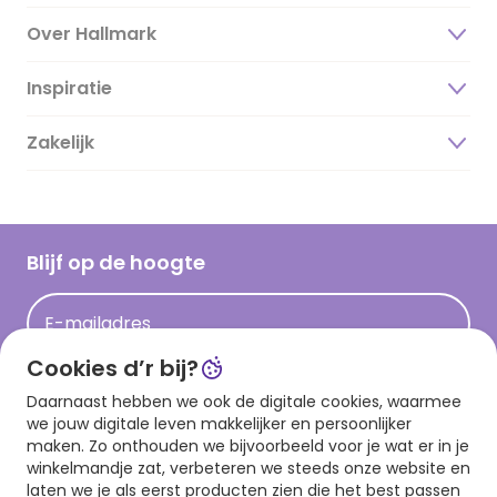
Over Hallmark
Inspiratie
Over ons
Duurzaamheid
Zakelijk
Magazine
Vacatures
Inspiratieteksten
Inloggen retailer
Werken bij Hallmark
Cadeau inspiratie
Hallmark Kaartclub
Blijf op de hoogte
Kaartinspiratie
Acties
E-mailadres
Persberichten
Cookies d’r bij?
Hallmark en Kinderpostzegels
Aanmelden
Daarnaast hebben we ook de digitale cookies, waarmee
we jouw digitale leven makkelijker en persoonlijker
maken. Zo onthouden we bijvoorbeeld voor je wat er in je
winkelmandje zat, verbeteren we steeds onze website en
Download onze app
laten we je als eerst producten zien die het best passen