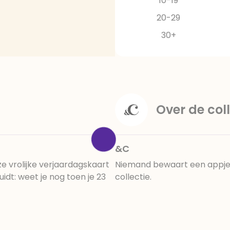
10-19
20-29
30+
Over de coll
&C
e vrolijke verjaardagskaart
Niemand bewaart een appje. 
idt: weet je nog toen je 23
collectie.