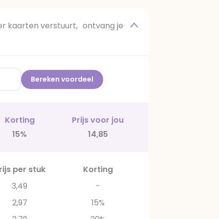
 kaarten verstuurt, ontvang je
Bereken voordeel
Korting
Prijs voor jou
15%
14,85
rijs per stuk
Korting
3,49
-
2,97
15%