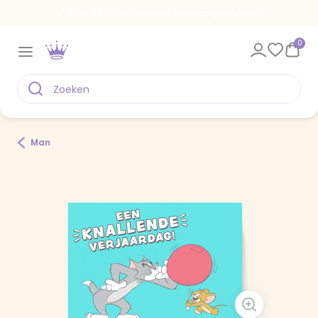
Voor 22.00 uur besteld, vandaag verstuurd
0
Man