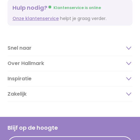
Hulp nodig?
Klantenservice is online
Onze klantenservice
helpt je graag verder.
Snel naar
Over Hallmark
Inspiratie
Over ons
Duurzaamheid
Zakelijk
Magazine
Vacatures
Inspiratieteksten
Inloggen retailer
Werken bij Hallmark
Cadeau inspiratie
Hallmark Kaartclub
Blijf op de hoogte
Kaartinspiratie
Acties