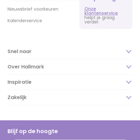
Onze
Nieuwsbrief voorkeuren
klantenservice
helpt je graag
Kalenderservice
verder.
Snel naar
Over Hallmark
Inspiratie
Over ons
Duurzaamheid
Zakelijk
Magazine
Vacatures
Inspiratieteksten
Inloggen retailer
Werken bij Hallmark
Cadeau inspiratie
Hallmark Kaartclub
Blijf op de hoogte
Kaartinspiratie