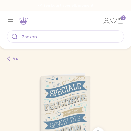
Een kaart voor elk moment
0
Man