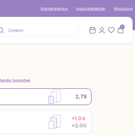
Klantenservice
Inspiratieteksten
Magazine
0
om
llende formaten
2,79
+1,04
+2,00