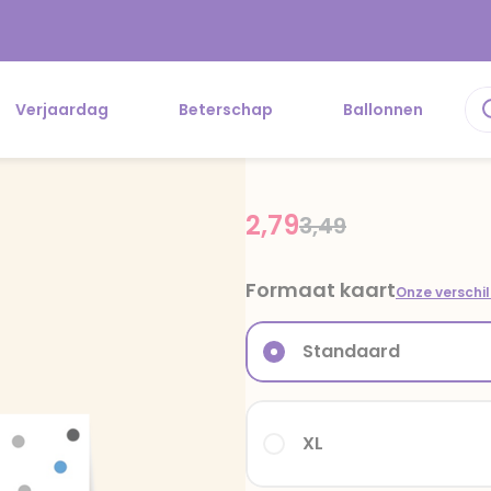
Verjaardag
Beterschap
Ballonnen
2,79
Price reduced fr
to
3,49
Formaat kaart
Onze verschi
Standaard
XL