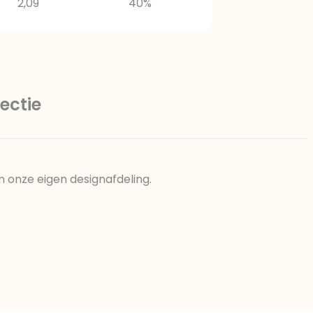
2,09
40%
ectie
n onze eigen designafdeling.