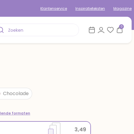
Klantenservice
Inspiratieteksten
Magazine
0
Chocolade
llende formaten
3,49