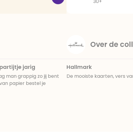
30+
Over de coll
rtijtje jarig
Hallmark
g man grappig zo jij bent
De mooiste kaarten, vers va
van papier bestel je