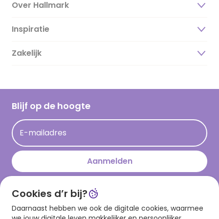
Over Hallmark
Inspiratie
Over ons
Duurzaamheid
Zakelijk
Magazine
Vacatures
Inspiratieteksten
Inloggen retailer
Werken bij Hallmark
Cadeau inspiratie
Hallmark Kaartclub
Blijf op de hoogte
Kaartinspiratie
Acties
E-mailadres
Persberichten
Hallmark en Kinderpostzegels
Aanmelden
Cookies d’r bij?
Download onze app
Daarnaast hebben we ook de digitale cookies, waarmee
we jouw digitale leven makkelijker en persoonlijker