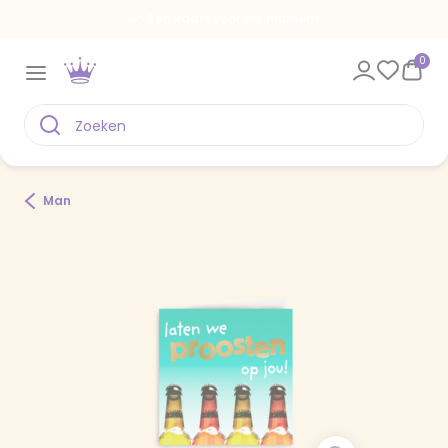
Een kaart voor elk moment
0
Man