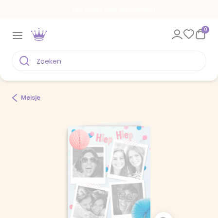
Een kaart voor elk moment
0
Meisje