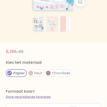
Price reduced from
to
5,19
6,49
Kies het materiaal
Papier
Hout
Chocolade
Formaat kaart
Onze verschillende formaten