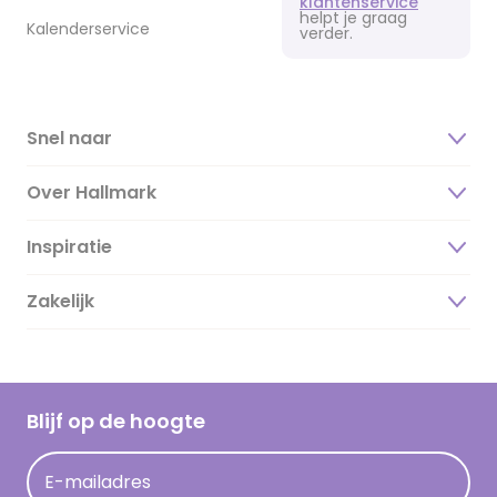
klantenservice
helpt je graag
Kalenderservice
verder.
Snel naar
Over Hallmark
Inspiratie
Over ons
Duurzaamheid
Zakelijk
Magazine
Vacatures
Inspiratieteksten
Inloggen retailer
Werken bij Hallmark
Cadeau inspiratie
Hallmark Kaartclub
Blijf op de hoogte
Kaartinspiratie
Acties
E-mailadres
Persberichten