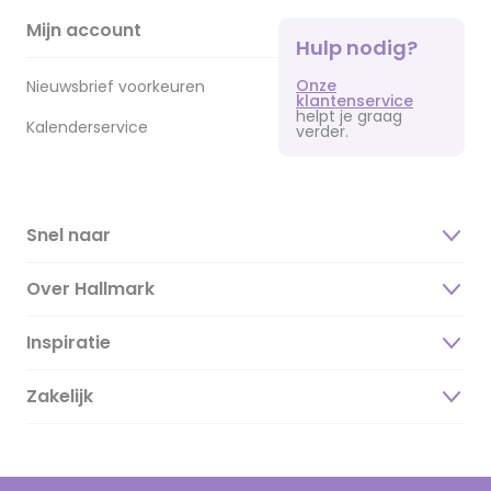
Mijn account
Hulp nodig?
Onze
Nieuwsbrief voorkeuren
klantenservice
helpt je graag
Kalenderservice
verder.
Snel naar
Over Hallmark
Inspiratie
Over ons
Duurzaamheid
Zakelijk
Magazine
Vacatures
Inspiratieteksten
Inloggen retailer
Werken bij Hallmark
Cadeau inspiratie