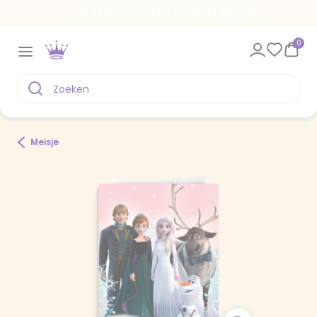
Voor 22.00 uur besteld, vandaag verstuurd
0
Meisje