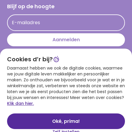
Hallmark Kaartclub
Blijf op de hoogte
Kaartinspiratie
Acties
E-mailadres
Persberichten
Hallmark en Kinderpostzegels
Aanmelden
Cookies d’r bij?
Download onze app
Daarnaast hebben we ook de digitale cookies, waarmee
we jouw digitale leven makkelijker en persoonlijker
maken. Zo onthouden we bijvoorbeeld voor je wat er in je
winkelmandje zat, verbeteren we steeds onze website en
laten we je als eerst producten zien die het best passen
bij jouw wensen en interesses! Meer weten over cookies?
Klik dan hier.
Algemene voorwaarden
Privacy statement
Cookies
© 1999 - 2025 Hallmark
Oké, prima!
Zelf instellen