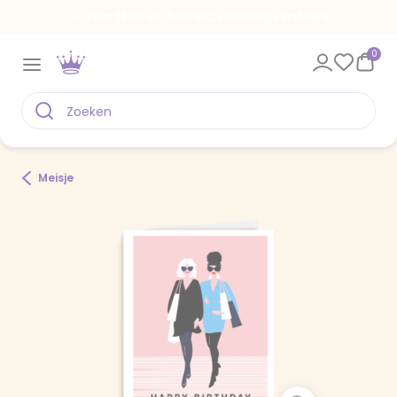
Voor 22.00 uur besteld, vandaag verstuurd
0
Meisje