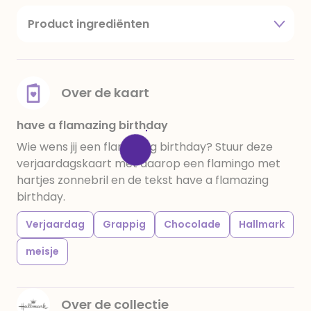
Product ingrediënten
suiker, cacaoboter, volle melkpoeder,
amandelen,cacaomassa, emulgator (sojalecithine),
natuurlijk vanille aroma, stabilisator: E420,
voedingszuur: citroenzuur E 330, verdikkingsmiddel
Over de kaart
E415, water, bevochtigingsmiddel E422, emulgator:
E433, kleurstoffen: E102, E110, E122: kan de activiteit en
have a flamazing birthday
concentratie van kinderen negatief beïnvloeden,
Wie wens jij een flamazing birthday? Stuur deze
E133, E151. Chocolade bevat ten minste 34%
verjaardagskaart met daarop een flamingo met
cacaobestanddelen. Kan sporen van gluten
hartjes zonnebril en de tekst have a flamazing
bevatten. Koel en droog bewaren.
birthday.
Verjaardag
Grappig
Chocolade
Hallmark
meisje
Over de collectie