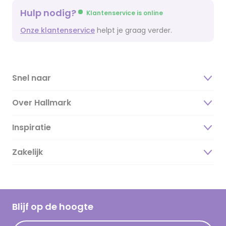
Hulp nodig?
Klantenservice is online
Onze klantenservice
helpt je graag verder.
Snel naar
Over Hallmark
Inspiratie
Over ons
Duurzaamheid
Zakelijk
Magazine
Vacatures
Inspiratieteksten
Inloggen retailer
Werken bij Hallmark
Cadeau inspiratie
Hallmark Kaartclub
Blijf op de hoogte
Kaartinspiratie
Acties