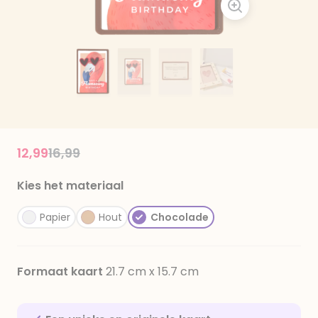
Price reduced from
to
12,99
16,99
Kies het materiaal
Papier
Hout
Chocolade
Formaat kaart
21.7 cm x 15.7 cm