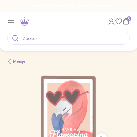
Voor 22.00 uur besteld, vandaag verstuurd
0
Meisje