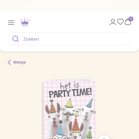
Voor 22.00 uur besteld, vandaag verstuurd
0
Meisje