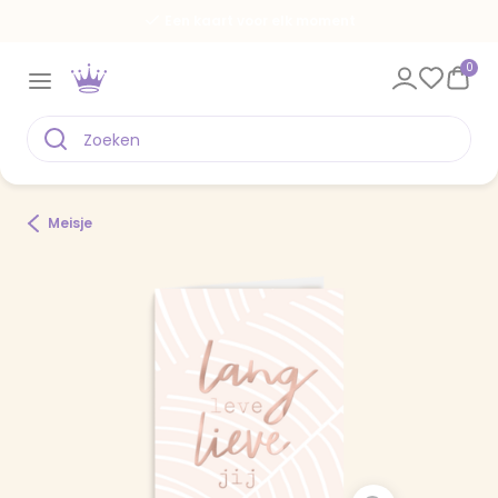
Een kaart voor elk moment
0
Meisje