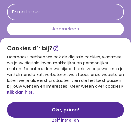
Acties
E-mailadres
Persberichten
Hallmark en Kinderpostzegels
Aanmelden
Cookies d’r bij?
Download onze app
Daarnaast hebben we ook de digitale cookies, waarmee
we jouw digitale leven makkelijker en persoonlijker
maken. Zo onthouden we bijvoorbeeld voor je wat er in je
winkelmandje zat, verbeteren we steeds onze website en
laten we je als eerst producten zien die het best passen
bij jouw wensen en interesses! Meer weten over cookies?
Klik dan hier.
Algemene voorwaarden
Privacy statement
Cookies
© 1999 - 2025 Hallmark
Oké, prima!
Zelf instellen