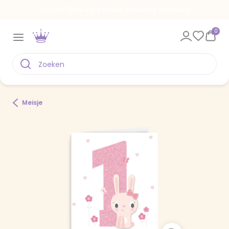
Voor 22.00 uur besteld, vandaag verstuurd
0
Meisje