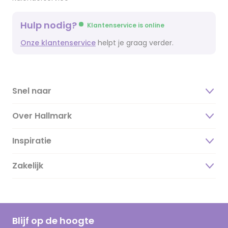
Hulp nodig?
Klantenservice is online
Onze klantenservice
helpt je graag verder.
Snel naar
Over Hallmark
Inspiratie
Over ons
Duurzaamheid
Zakelijk
Magazine
Vacatures
Inspiratieteksten
Inloggen retailer
Werken bij Hallmark
Cadeau inspiratie
Hallmark Kaartclub
Blijf op de hoogte
Kaartinspiratie