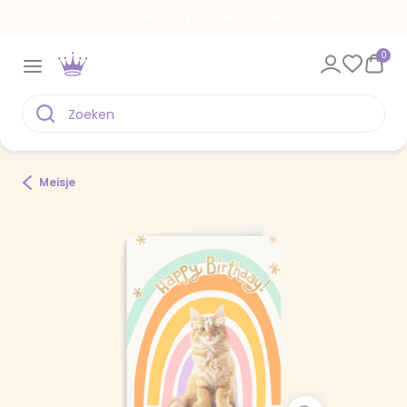
Een kaart voor elk moment
0
Meisje