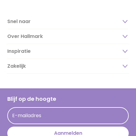
Snel naar
Over Hallmark
Inspiratie
Over ons
Duurzaamheid
Zakelijk
Magazine
Vacatures
Inspiratieteksten
Inloggen retailer
Werken bij Hallmark
Cadeau inspiratie
Hallmark Kaartclub
Blijf op de hoogte
Kaartinspiratie
Acties
E-mailadres
Persberichten
Hallmark en Kinderpostzegels
Aanmelden