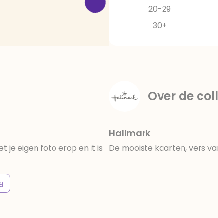
20-29
30+
Over de coll
Hallmark
 je eigen foto erop en it is
De mooiste kaarten, vers va
g