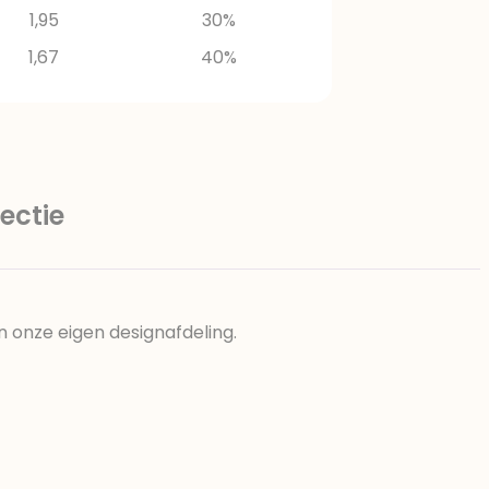
1,95
30%
1,67
40%
ectie
n onze eigen designafdeling.