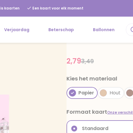
is kaarten
Een kaart voor elk moment
Verjaardag
Beterschap
Ballonnen
2,79
Price reduced fr
to
3,49
Kies het materiaal
Papier
Hout
Formaat kaart
Onze verschi
Standaard