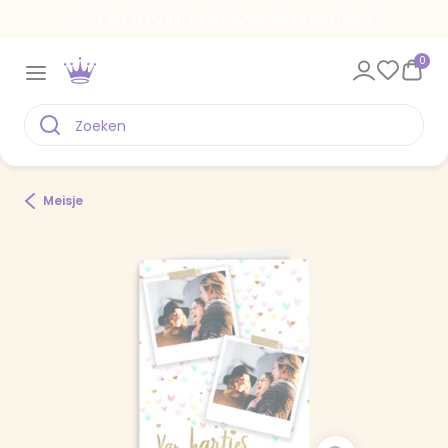
Voor 22.00 uur besteld, vandaag verstuurd
0
Meisje