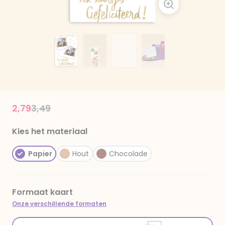
Price reduced from
to
2,79
3,49
Kies het materiaal
Papier
Hout
Chocolade
Formaat kaart
Onze verschillende formaten