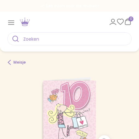
Een kaart voor elk moment
0
Meisje