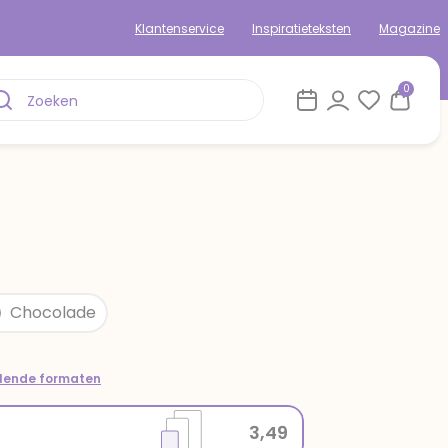
Klantenservice
Inspiratieteksten
Magazine
0
Chocolade
llende formaten
3,49