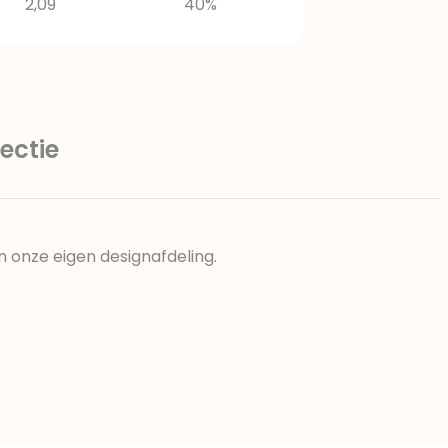
2,09
40%
ectie
n onze eigen designafdeling.