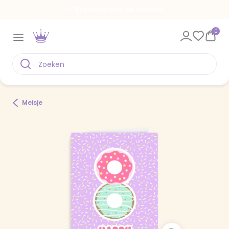
Een kaart voor elk moment
0
Meisje