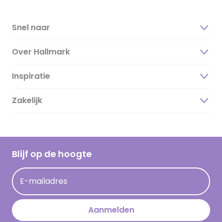
Snel naar
Over Hallmark
Inspiratie
Over ons
Duurzaamheid
Zakelijk
Magazine
Vacatures
Inspiratieteksten
Inloggen retailer
Werken bij Hallmark
Cadeau inspiratie
Hallmark Kaartclub
Blijf op de hoogte
Kaartinspiratie
Acties
E-mailadres
Persberichten
Hallmark en Kinderpostzegels
Aanmelden