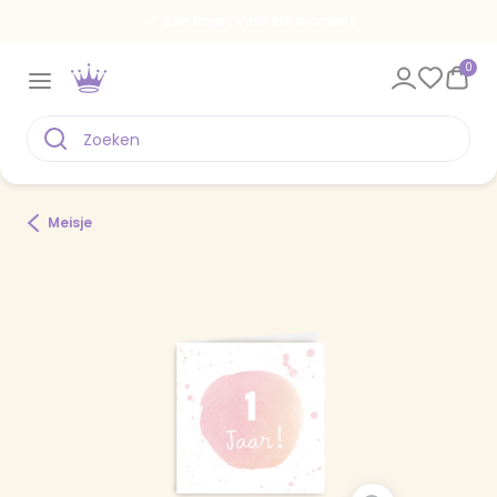
Een kaart voor elk moment
0
Meisje