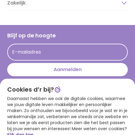
Duurzaamheid
Zakelijk
Magazine
Vacatures
Inspiratieteksten
Inloggen retailer
Werken bij Hallmark
Cadeau inspiratie
Hallmark Kaartclub
Blijf op de hoogte
Kaartinspiratie
Acties
E-mailadres
Persberichten
Hallmark en Kinderpostzegels
Aanmelden
Cookies d’r bij?
Download onze app
Daarnaast hebben we ook de digitale cookies, waarmee
we jouw digitale leven makkelijker en persoonlijker
maken. Zo onthouden we bijvoorbeeld voor je wat er in je
winkelmandje zat, verbeteren we steeds onze website en
laten we je als eerst producten zien die het best passen
bij jouw wensen en interesses! Meer weten over cookies?
Klik dan hier.