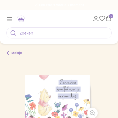
Een kaart voor elk moment
0
Meisje