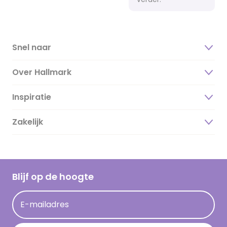
Snel naar
Over Hallmark
Inspiratie
Over ons
Duurzaamheid
Zakelijk
Magazine
Vacatures
Inspiratieteksten
Inloggen retailer
Werken bij Hallmark
Cadeau inspiratie
Hallmark Kaartclub
Blijf op de hoogte
Kaartinspiratie
Acties
E-mailadres
Persberichten