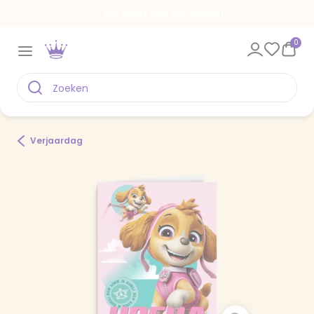
Een kaart voor elk moment
0
Verjaardag