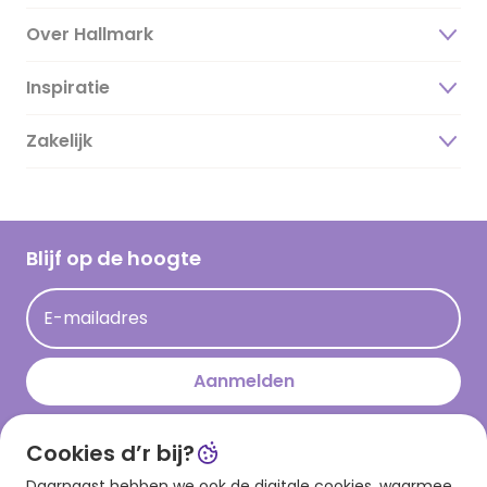
Over Hallmark
Inspiratie
Over ons
Duurzaamheid
Zakelijk
Magazine
Vacatures
Inspiratieteksten
Inloggen retailer
Werken bij Hallmark
Cadeau inspiratie
Hallmark Kaartclub
Blijf op de hoogte
Kaartinspiratie
Acties
E-mailadres
Persberichten
Hallmark en Kinderpostzegels
Aanmelden
Cookies d’r bij?
Download onze app
Daarnaast hebben we ook de digitale cookies, waarmee