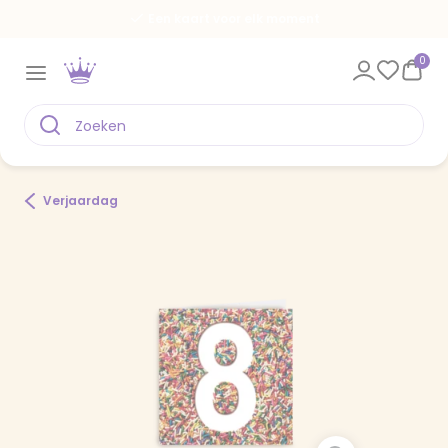
Een kaart voor elk moment
0
Verjaardag