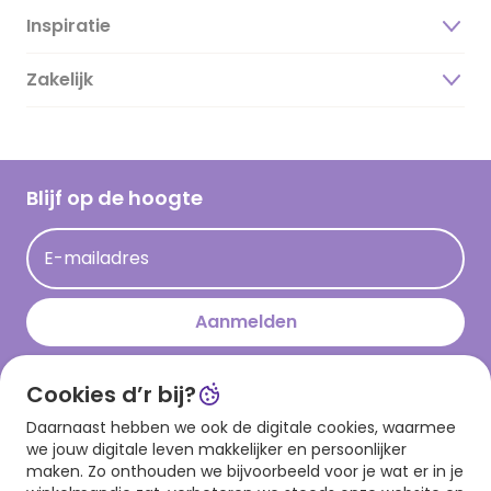
Inspiratie
Over ons
Duurzaamheid
Zakelijk
Magazine
Vacatures
Inspiratieteksten
Inloggen retailer
Werken bij Hallmark
Cadeau inspiratie
Hallmark Kaartclub
Blijf op de hoogte
Kaartinspiratie
Acties
E-mailadres
Persberichten
Hallmark en Kinderpostzegels
Aanmelden
Cookies d’r bij?
Download onze app
Daarnaast hebben we ook de digitale cookies, waarmee
we jouw digitale leven makkelijker en persoonlijker
maken. Zo onthouden we bijvoorbeeld voor je wat er in je