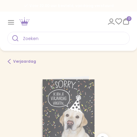
Voor 22.00 uur besteld, vandaag verstuurd
0
Verjaardag