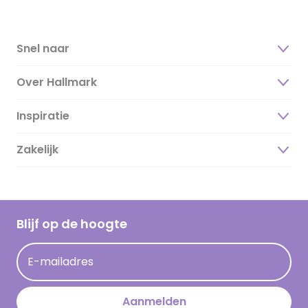
Snel naar
Over Hallmark
Inspiratie
Over ons
Duurzaamheid
Zakelijk
Magazine
Vacatures
Inspiratieteksten
Inloggen retailer
Werken bij Hallmark
Cadeau inspiratie
Hallmark Kaartclub
Blijf op de hoogte
Kaartinspiratie
Acties
E-mailadres
Persberichten
Hallmark en Kinderpostzegels
Aanmelden