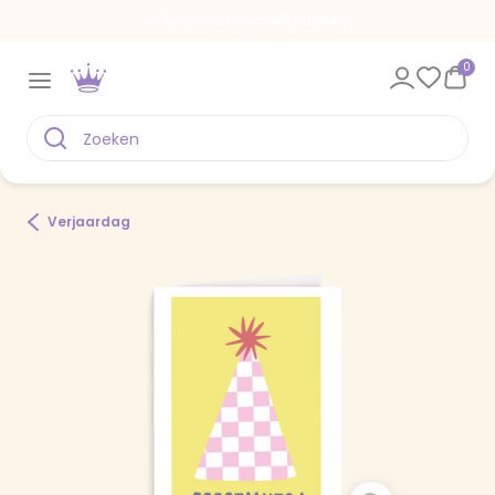
Een kaart voor elk moment
0
Verjaardag